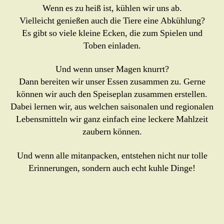
Wenn es zu heiß ist, kühlen wir uns ab.
Vielleicht genießen auch die Tiere eine Abkühlung?
Es gibt so viele kleine Ecken, die zum Spielen und
Toben einladen.
Und wenn unser Magen knurrt?
Dann bereiten wir unser Essen zusammen zu. Gerne
können wir auch den Speiseplan zusammen erstellen.
Dabei lernen wir, aus welchen saisonalen und regionalen
Lebensmitteln wir ganz einfach eine leckere Mahlzeit
zaubern können.
Und wenn alle mitanpacken, entstehen nicht nur tolle
Erinnerungen, sondern auch echt kuhle Dinge!
Es
…und
Zusamme
erwarten
füttern
n Feuer
euch ganz
und
machen