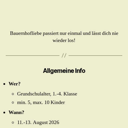
viele Tiere
streicheln!
und das
zum
Essen
🤎 Tofifee
füttern
zubereiten
🤎
und…
ist auf
dem
Bauernhof
Bauernhofliebe passiert nur einmal und lässt dich nie
ganz
wieder los!
wichtig.
Allgemeine Info
Wer?
Grundschulalter, 1.-4. Klasse
min. 5, max. 10 Kinder
Wann?
11.-13. August 2026